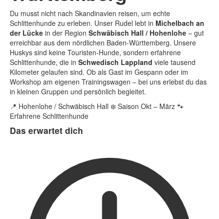
FAQs
Du musst nicht nach Skandinavien reisen, um echte
Kontakt
Schlittenhunde zu erleben. Unser Rudel lebt in
Michelbach an
der Lücke
in der Region
Schwäbisch Hall / Hohenlohe
– gut
Anfahrt
erreichbar aus dem nördlichen Baden-Württemberg. Unsere
Huskys sind keine Touristen-Hunde, sondern erfahrene
Tour buchen
Schlittenhunde, die in
Schwedisch Lappland
viele tausend
Kilometer gelaufen sind. Ob als Gast im Gespann oder im
Workshop am eigenen Trainingswagen – bei uns erlebst du das
in kleinen Gruppen und persönlich begleitet.
📍 Hohenlohe / Schwäbisch Hall
❄️ Saison Okt – März
🐾
Erfahrene Schlittenhunde
Das erwartet dich