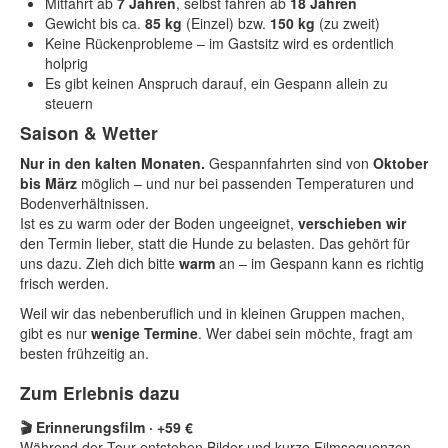
Mitfahrt ab
7 Jahren
, selbst fahren ab
18 Jahren
Gewicht bis ca.
85 kg
(Einzel) bzw.
150 kg
(zu zweit)
Keine Rückenprobleme – im Gastsitz wird es ordentlich
holprig
Es gibt keinen Anspruch darauf, ein Gespann allein zu
steuern
Saison & Wetter
Nur in den kalten Monaten.
Gespannfahrten sind von
Oktober
bis März
möglich – und nur bei passenden Temperaturen und
Bodenverhältnissen.
Ist es zu warm oder der Boden ungeeignet,
verschieben wir
den Termin lieber, statt die Hunde zu belasten. Das gehört für
uns dazu. Zieh dich bitte
warm
an – im Gespann kann es richtig
frisch werden.
Weil wir das nebenberuflich und in kleinen Gruppen machen,
gibt es nur
wenige Termine
. Wer dabei sein möchte, fragt am
besten frühzeitig an.
Zum Erlebnis dazu
🎬 Erinnerungsfilm · +59 €
Während der Tour entstehen Bilder und kurze Filmsequenzen.