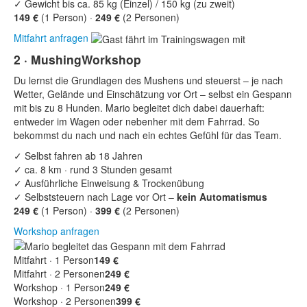
✓
Gewicht bis ca. 85 kg (Einzel) / 150 kg (zu zweit)
149 €
(1 Person) ·
249 €
(2 Personen)
Mitfahrt anfragen
2 · MushingWorkshop
Du lernst die Grundlagen des Mushens und steuerst – je nach
Wetter, Gelände und Einschätzung vor Ort – selbst ein Gespann
mit bis zu 8 Hunden. Mario begleitet dich dabei dauerhaft:
entweder im Wagen oder nebenher mit dem Fahrrad. So
bekommst du nach und nach ein echtes Gefühl für das Team.
✓
Selbst fahren ab 18 Jahren
✓
ca. 8 km · rund 3 Stunden gesamt
✓
Ausführliche Einweisung & Trockenübung
✓
Selbststeuern nach Lage vor Ort –
kein Automatismus
249 €
(1 Person) ·
399 €
(2 Personen)
Workshop anfragen
Mitfahrt · 1 Person
149 €
Mitfahrt · 2 Personen
249 €
Workshop · 1 Person
249 €
Workshop · 2 Personen
399 €