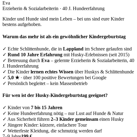
Eva
Erzieherin & Sozialarbeiterin · 40 J. Hundeerfahrung
Kinder und Hunde sind mein Leben – bei uns sind eure Kinder
bestens aufgehoben.
Warum das mehr ist als ein gewöhnlicher Kindergeburtstag
✓
Echte Schlittenhunde, die in
Lappland
im Schnee gelaufen sind
✓
Rund 10 Jahre Erfahrung
mit Husky-Erlebnissen (seit 2015)
✓
Betreuung durch
Eva
– gelernte Erzieherin & Sozialarbeiterin, 40
J. Hundeerfahrung
✓
Die Kinder
lernen echtes Wissen
über Huskys & Schlittenhunde
✓
5,0 ★
· über 100 positive Bewertungen bei Google
✓
Persönlich begleitet – kein Massenbetrieb
Für wen ist der Husky-Kindergeburtstag geeignet?
✓
Kinder von
7 bis 15 Jahren
✓
Keine Hundeerfahrung nötig – nur Lust auf Hunde & Natur
✓
Aus Sicherheit führen
2–3 Kinder gemeinsam
einen Husky
✓
Jüngere Kinder: kürzere, einfachere Tour
✓
Wetterfeste Kleidung, die schmutzig werden darf
7–9 Jahre
199 €